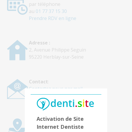
par téléphone
au
01 77 37 15 30
Prendre RDV en ligne
Adresse :
2, Avenue Philippe Seguin
95220 Herblay-sur-Seine
Contact
:
Contactez nous par mail
Activation de Site
Accès :
Internet Dentiste
Le centre dentaire se situe à