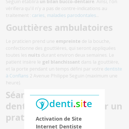
Seguin établira
un bilan bucco-dentaire
. Ainsi, l'on
vérifiera qu'il n'y a pas de contre-indications au
traitement :
caries
,
maladies parodontales
...
Gouttières ambulatoires
Le praticien prend une
empreinte
de la bouche,
confectionne des gouttières, qui seront appliquées
toutes les
nuits
durant environ deux semaines. Le
patient insère le
gel blanchissant
dans la gouttière,
et la porte pendant un temps défini par votre
dentiste
à Conflans
2 Avenue Philippe Seguin
(maximum une
heure).
Séances au cabinet
dentaire effectuées par un
praticien
Activation de Site
Internet Dentiste