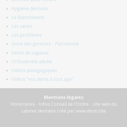
Hygiène dentaire
Le Blanchiment
Les caries
Les prothèses
Soins des gencives - Parodontie
Dents de sagesse
Orthodontie adulte
Vidéos pédagogiques
Vidéos "vos dents à tout age"
Mentions légales
Honoraires
-
Infos Conseil de l'Ordre
- site web du
cabinet dentaire créé par
www.denti.site