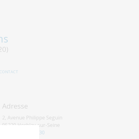
ns
20)
CONTACT
Adresse
2, Avenue Philippe Seguin
95220 Herblay-sur-Seine
Tél.
01 77 37 15 30