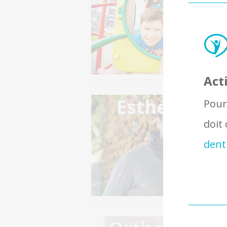
Act
Esthétique
Pour 
doit
denti