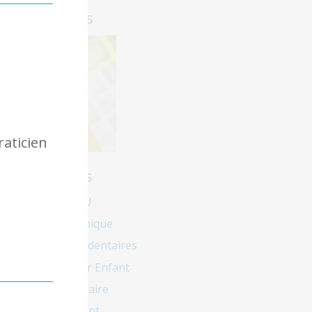
Plan d'accès
raticien
Explications
Dentiste CMU
Plateau technique
Les implants dentaires
Dentiste pour Enfant
Hygiène dentaire
Le Blanchiment