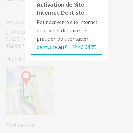
Activation de Site
Internet Dentiste
Adresse
Pour activer le site internet
du cabinet dentaire, le
2, Avenue Philippe Seguin
95220 Herblay-sur-Seine
praticien doit contacter
Tél.
01 77 37 15 30
denti.site
au
01 42 46 64 75
Plan d'accès
Explications