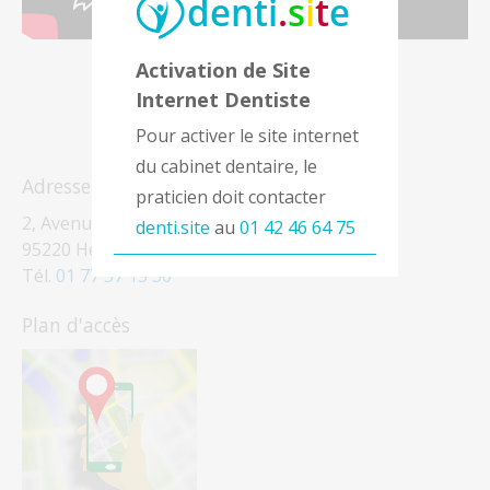
Activation de Site
Internet Dentiste
Pour activer le site internet
du cabinet dentaire, le
Adresse
praticien doit contacter
2, Avenue Philippe Seguin
denti.site
au
01 42 46 64 75
95220 Herblay-sur-Seine
Tél.
01 77 37 15 30
Plan d'accès